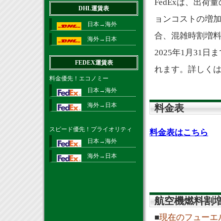
FedExは、出
DHL運賃表
ョンコストの増
日本→海外
合、混雑時割増料
海外→日本
2025年1月31
FEDEX運賃表
れます。詳しく
料金優先！エコノミー
日本→海外
海外→日本
料金表
スピード優先！プライオリティ
料金表はこちら
日本→海外
海外→日本
航空機燃料割
■
現在のフューエ