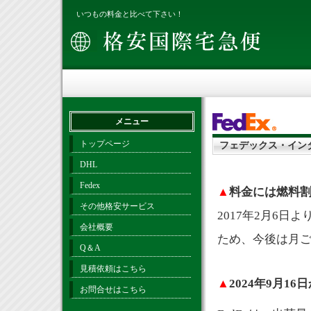
いつもの料金と比べて下さい！
メニュー
トップページ
フェデックス・イン
DHL
Fedex
▲
料金には燃料
その他格安サービス
2017年2月6
会社概要
ため、今後は月
Q＆A
見積依頼はこちら
▲
2024年9月1
お問合せはこちら